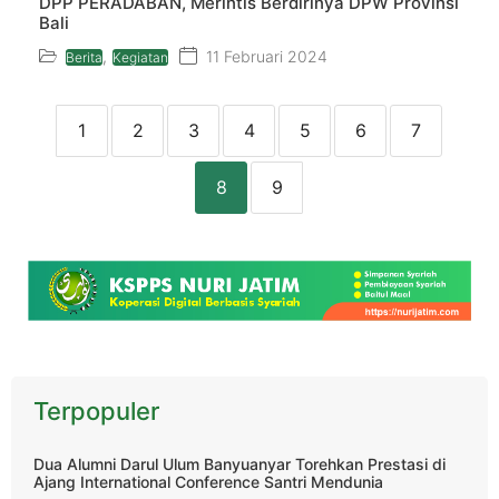
DPP PERADABAN, Merintis Berdirinya DPW Provinsi
Bali
,
11 Februari 2024
Berita
Kegiatan
1
2
3
4
5
6
7
8
9
Terpopuler
Dua Alumni Darul Ulum Banyuanyar Torehkan Prestasi di
Ajang International Conference Santri Mendunia