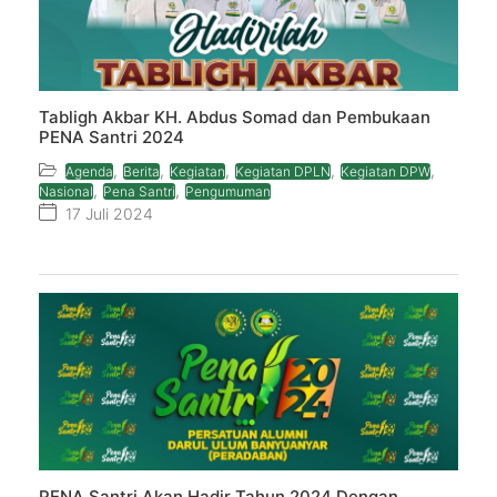
Tabligh Akbar KH. Abdus Somad dan Pembukaan
PENA Santri 2024
,
,
,
,
,
Agenda
Berita
Kegiatan
Kegiatan DPLN
Kegiatan DPW
,
,
Nasional
Pena Santri
Pengumuman
17 Juli 2024
PENA Santri Akan Hadir Tahun 2024 Dengan