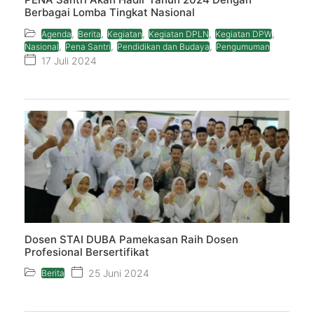
Berbagai Lomba Tingkat Nasional
,
,
,
,
,
Agenda
Berita
Kegiatan
Kegiatan DPLN
Kegiatan DPW
,
,
,
Nasional
Pena Santri
Pendidikan dan Budaya
Pengumuman
17 Juli 2024
Dosen STAI DUBA Pamekasan Raih Dosen
Profesional Bersertifikat
25 Juni 2024
Berita