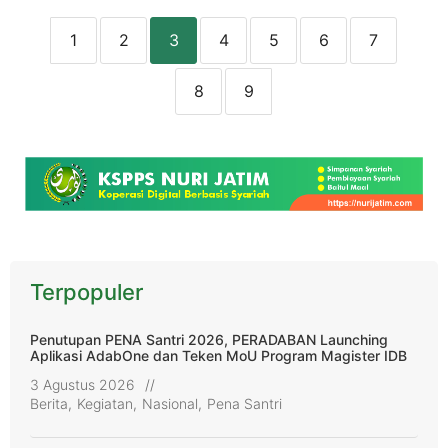
24 Maret 2026
Berita
1
2
3
4
5
6
7
8
9
Terpopuler
Penutupan PENA Santri 2026, PERADABAN Launching
Aplikasi AdabOne dan Teken MoU Program Magister IDB
3 Agustus 2026
//
Berita
,
Kegiatan
,
Nasional
,
Pena Santri